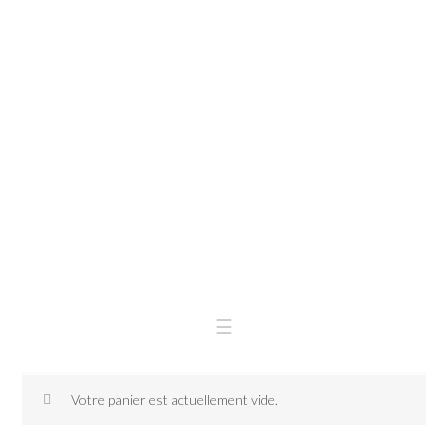
Skip
Skip
to
to
primary
main
navigation
content
Votre panier est actuellement vide.