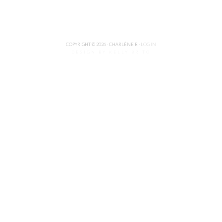
COPYRIGHT © 2026 · CHARLÈNE R ·
LOG IN
DESIGN BY KELLY BRITO