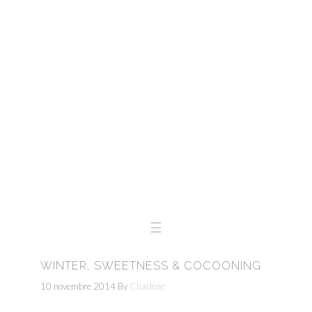
Skip
Skip
to
to
primary
main
navigation
content
WINTER, SWEETNESS & COCOONING
10 novembre 2014
By
Charlène