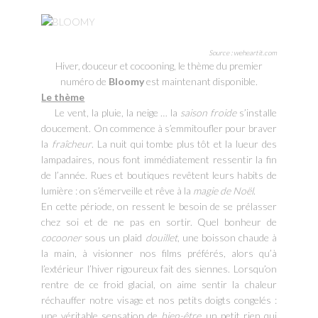
Source : weheartit.com
Hiver, douceur et cocooning, le thème du premier
numéro de
Bloomy
est maintenant disponible.
Le thème
Le vent, la pluie, la neige … la
saison froide
s’installe
doucement. On commence à s’emmitoufler pour braver
la
fraîcheur
. La nuit qui tombe plus tôt et la lueur des
lampadaires, nous font immédiatement ressentir la fin
de l’année. Rues et boutiques revêtent leurs habits de
lumière : on s’émerveille et rêve à la
magie de Noël
.
En cette période, on ressent le besoin de se prélasser
chez soi et de ne pas en sortir. Quel bonheur de
cocooner
sous un plaid
douillet
, une boisson chaude à
la main, à visionner nos films préférés, alors qu’à
l’extérieur l’hiver rigoureux fait des siennes. Lorsqu’on
rentre de ce froid glacial, on aime sentir la chaleur
réchauffer notre visage et nos petits doigts congelés :
une véritable sensation de
bien-être
, un petit rien qui