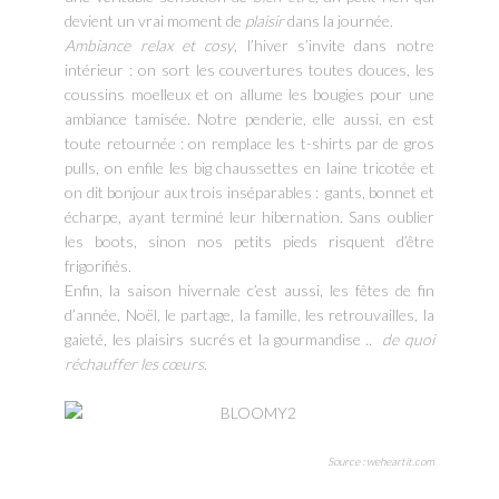
devient un vrai moment de
plaisir
dans la journée.
Ambiance relax et cosy
, l’hiver s’invite dans notre
intérieur : on sort les couvertures toutes douces, les
coussins moelleux et on allume les bougies pour une
ambiance tamisée. Notre penderie, elle aussi, en est
toute retournée : on remplace les t-shirts par de gros
pulls, on enfile les big chaussettes en laine tricotée et
on dit bonjour aux trois inséparables : gants, bonnet et
écharpe, ayant terminé leur hibernation. Sans oublier
les boots, sinon nos petits pieds risquent d’être
frigorifiés.
Enfin, la saison hivernale c’est aussi, les fêtes de fin
d’année, Noël, le partage, la famille, les retrouvailles, la
gaieté, les plaisirs sucrés et la gourmandise ..
de quoi
réchauffer les cœurs
.
Source : weheartit.com