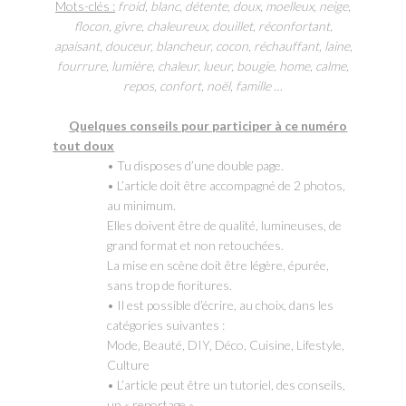
Mots-clés :
froid, blanc, détente, doux, moelleux, neige,
flocon, givre, chaleureux, douillet, réconfortant,
apaisant, douceur, blancheur, cocon, réchauffant, laine,
fourrure, lumière, chaleur, lueur, bougie, home, calme,
repos, confort, noël, famille …
Quelques conseils pour participer à ce numéro
tout doux
• Tu disposes d’une double page.
• L’article doit être accompagné de 2 photos,
au minimum.
Elles doivent être de qualité, lumineuses, de
grand format et non retouchées.
La mise en scène doit être légère, épurée,
sans trop de fioritures.
• Il est possible d’écrire, au choix, dans les
catégories suivantes :
Mode, Beauté, DIY, Déco, Cuisine, Lifestyle,
Culture
• L’article peut être un tutoriel, des conseils,
un « reportage »